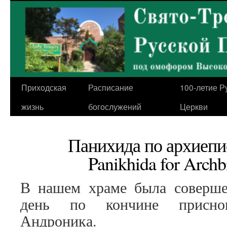
Перейти
к
содержимому
Приходская
Расписание
100-летие Р
жизнь
богослужений
Церкви
Панихида по архиеп
Panikhida for Arch
В нашем храме была соверше
день по кончине присноп
Андроника.