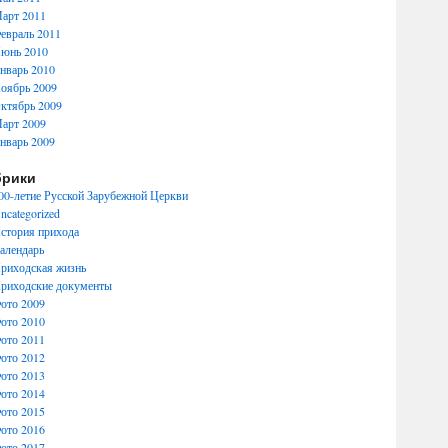
арт 2011
евраль 2011
юнь 2010
нварь 2010
оябрь 2009
ктябрь 2009
арт 2009
нварь 2009
брики
00-летие Русской Зарубежной Церкви
ncategorized
стория прихода
алендарь
риходская жизнь
риходские документы
ото 2009
ото 2010
ото 2011
ото 2012
ото 2013
ото 2014
ото 2015
ото 2016
ото 2017