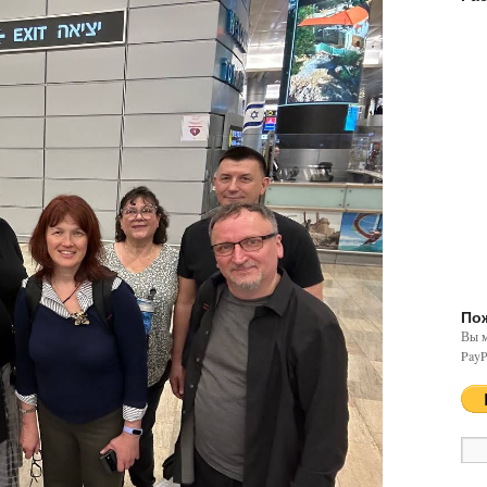
По
Вы м
PayP