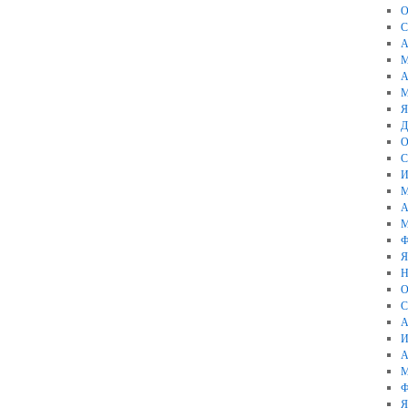
О
С
А
М
А
М
Я
Д
О
С
И
М
А
М
Ф
Я
Н
О
С
А
И
А
М
Ф
Я