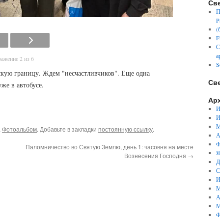
Св
П
P
(
F
С
а
ажение 2 из 6
S
скую границу. Ждем "несчастливчиков". Еще одна
Св
уже в автобусе.
Ар
И
И
М
,
Фотоальбом
. Добавьте в закладки
постоянную ссылку
.
А
Ф
Паломничество во Святую Землю, день 1: часовня на месте
Я
Вознесения Господня
→
Д
С
И
М
А
М
Ф