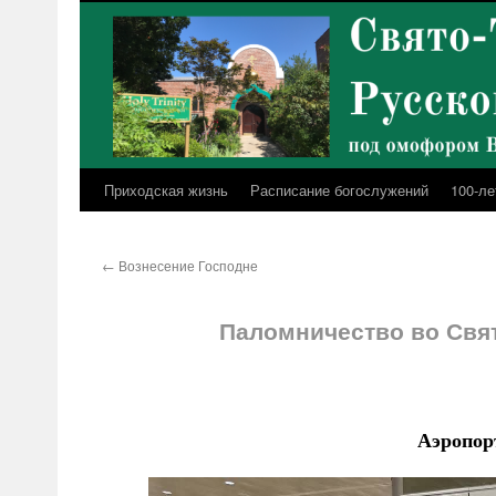
Перейти
к
содержимому
Приходская жизнь
Расписание богослужений
100-ле
←
Вознесение Господне
Паломничество во Свя
Аэропор