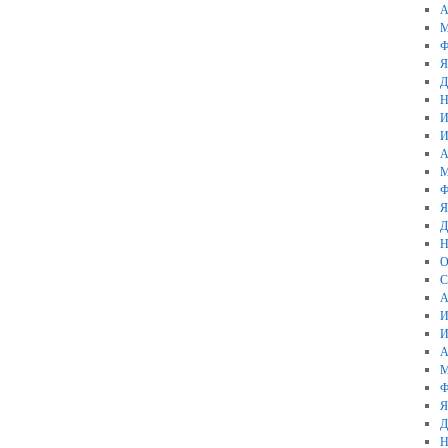
А
М
Ф
Я
Д
Н
И
И
А
М
Ф
Я
Д
Н
О
С
А
И
И
А
М
Ф
Я
Д
Н