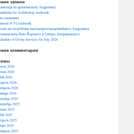
ежие записи
анихида по архиепископу Андронику
anikhida for Archbishop Andronik
без названия)
uneral of Vl.Andronik
лово на погребение высокопреосвященнейшего Андроника,
рхиепископа Нью-Йорского и Северо-Американского
chedule of Divine Services for July 2026
ежие комментарии
хивы
юль 2026
юнь 2026
ай 2026
прель 2026
евраль 2026
нварь 2026
екабрь 2025
ентябрь 2025
юнь 2025
ай 2025
прель 2025
арт 2025
евраль 2025