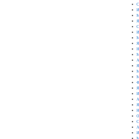
С
И
М
Я
С
И
М
Я
Н
М
А
Я
М
М
Ф
Я
И
А
Я
Н
О
С
А
И
М