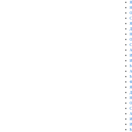
Я
Н
О
С
Я
Д
Н
О
С
А
И
И
М
А
М
Ф
Я
Д
Н
О
С
А
И
И
М