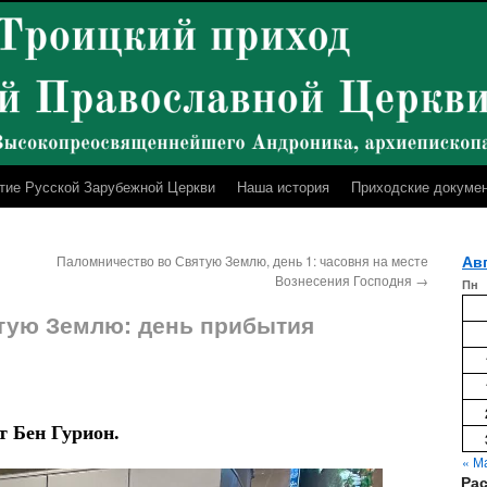
тие Русской Зарубежной Церкви
Наша история
Приходские докуме
Авг
Паломничество во Святую Землю, день 1: часовня на месте
Вознесения Господня
→
Пн
тую Землю: день прибытия
т Бен Гурион.
« М
Ра