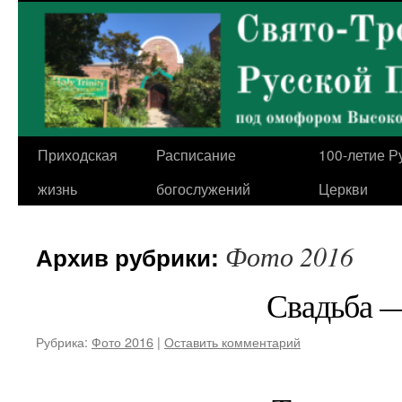
Перейти
к
содержимому
Приходская
Расписание
100-летие Р
жизнь
богослужений
Церкви
Фото 2016
Архив рубрики:
Свадьба 
Рубрика:
Фото 2016
|
Оставить комментарий