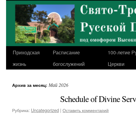
Перейти
к
содержимому
Приходская
Расписание
100-летие Р
жизнь
богослужений
Церкви
Май 2026
Архив за месяц:
Schedule of Divine Serv
Рубрика:
Uncategorized
|
Оставить комментарий