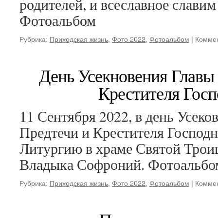
роди́телей, и всесла́вное сла́вим 
Фотоальбом
Рубрика:
Приходская жизнь
,
Фото 2022
,
Фотоальбом
|
Комме
День Усекновения Главы 
Крестителя Госп
11 Сентября 2022, в день Усеко
Предтечи и Крестителя Господ
Литургию в храме Святой Трои
Владыка Софроний. Фотоальбо
Рубрика:
Приходская жизнь
,
Фото 2022
,
Фотоальбом
|
Комме