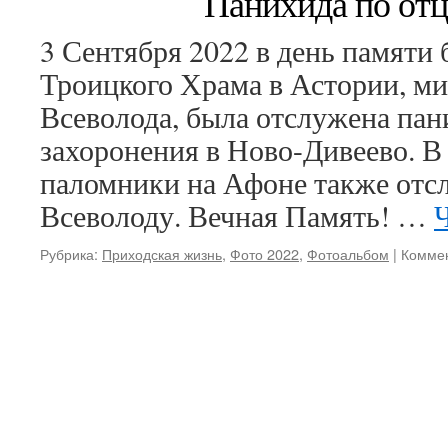
Панихида по отц
3 Сентября 2022 в день памяти
Троицкого Храма в Астории, м
Всеволода, была отслужена пани
захоронения в Ново-Дивеево. В
паломники на Афоне также отс
Всеволоду. Вечная Память! …
Рубрика:
Приходская жизнь
,
Фото 2022
,
Фотоальбом
|
Комме