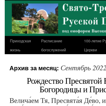
Перейти
к
содержимому
Приходская
Расписание
100-летие Р
жизнь
богослужений
Церкви
Сентябрь 202
Архив за месяц:
Рождество Пресвятой
Богородицы и При
Велича́ем Тя, Пресвята́я Де́во, 