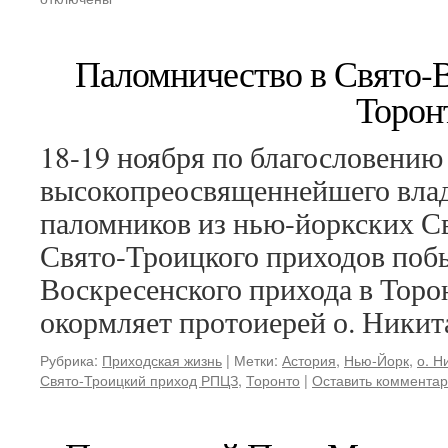
Паломничество в Свято-В
Торон
18-19 ноября по благословению
высокопреосвященнейшего вла
паломников из нью-йоркских Св
Свято-Троицкого приходов побы
Воскресенского прихода в Торо
окормляет протоиерей о. Никит
Рубрика:
Приходская жизнь
|
Метки:
Астория
,
Нью-Йорк
,
о. Н
Свято-Троицкий приход РПЦЗ
,
Торонто
|
Оставить коммента