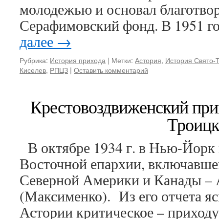
молодежью и основал благотво
Серафимовский фонд. В 1951 г
далее
→
Рубрика:
История прихода
|
Метки:
Астория
,
История Свято-
Киселев
,
РПЦЗ
|
Оставить комментарий
Крестовоздвиженский прих
Троиц
В октябре 1934 г. в Нью-Йорк
Восточной епархии, включавше
Северной Америки и Канады –
(Максименко). Из его отчета яс
Астории критическое – приходу