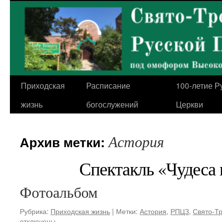
Перейти
к
содержимому
Приходская
Расписание
100-летие Р
жизнь
богослужений
Церкви
Астория
Архив метки:
Спектакль «Чудеса 
Фотоальбом
Рубрика:
Приходская жизнь
|
Метки:
Астория
,
РПЦЗ
,
Свято-Тр
отключены