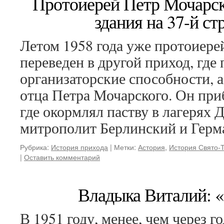
Протоиерей Петр Мочарск
здания на 37-й ст
Летом 1958 года уже протоиер
переведен в другой приход, где
организаторские способности, 
отца Петра Мочарского. Он пр
где окормлял паству в лагерях
митрополит Берлинский и Гер
Рубрика:
История прихода
|
Метки:
Астория
,
История Свято-
|
Оставить комментарий
Владыка Виталий: «
В 1951 году, менее, чем через г