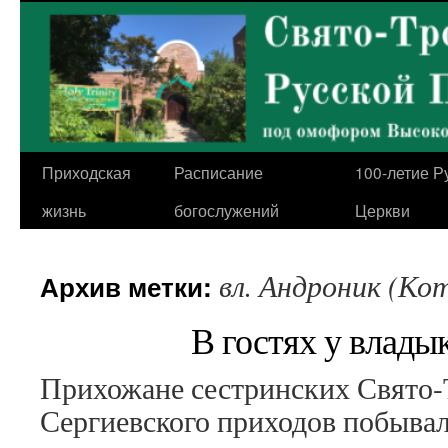
Перейти
к
содержимому
Приходская
Расписание
100-летие Р
жизнь
богослужений
Церкви
вл. Андроник (Ко
Архив метки:
В гостях у влады
Прихожане сестринских Свято-
Сергиевского приходов побывали