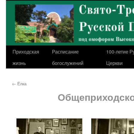
Перейти
к
содержимому
Приходская
Расписание
100-летие Р
жизнь
богослужений
Церкви
←
Ёлка
Общеприходско