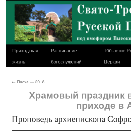
Перейти
к
содержимому
Приходская
Расписание
100-летие Р
жизнь
богослужений
Церкви
←
Пасха — 2018
Храмовый праздник 
приходе в 
Проповедь архиепископа Софро