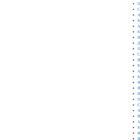
О
С
А
М
А
М
Я
Д
О
С
И
М
А
М
Ф
Я
Н
О
С
А
И
А
М
Ф
Я