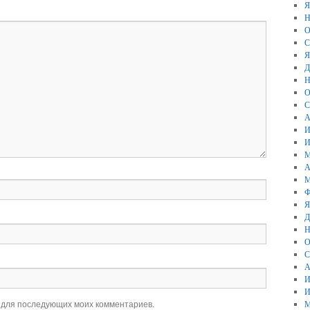
Я
Н
О
С
Я
Д
Н
О
С
А
И
И
М
А
М
Ф
Я
Д
Н
О
С
А
И
И
е для последующих моих комментариев.
М