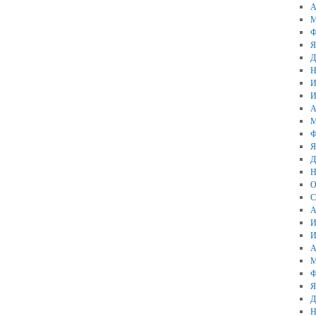
А
М
Ф
Я
Д
Н
И
И
А
М
Ф
Я
Д
Н
О
С
А
И
И
А
М
Ф
Я
Д
Н