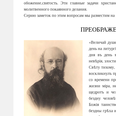
обожение,святость. Эти главные задачи христ
молитвенного покаянного делания.
Серию заметок по этим вопросам мы разместим на
ПРЕОБРАЖЕ
«Величай душе
день на литург
дня въ день 
невѣрія, злост
Свѣту тихому,
воскликнулъ пр
со времени пр
жизни міра, н
щедротъ и че
бездну человѣ
Божія таинств
бездны грѣха и