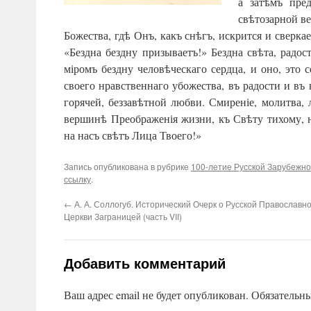
а затѣмъ пре
свѣтозарной ве
Божества, гдѣ Онъ, какъ снѣгъ, искрится и сверк
«Бездна бездну призываетъ!» Бездна свѣта, рад
міромъ бездну человѣческаго сердца, и оно, это 
своего нравственнаго убожества, въ радости и въ
горячей, беззавѣтной любви. Смиреніе, молитва,
вершинѣ Преображенія жизни, къ Свѣту тихому, н
на насъ свѣтъ Лица Твоего!»
Запись опубликована в рубрике
100-летие Русской Зарубежно
ссылку
.
←
А. А. Соллогуб. Исторический Очерк о Русской Православн
Церкви Заграницей (часть VII)
Добавить комментарий
Ваш адрес email не будет опубликован.
Обязательн