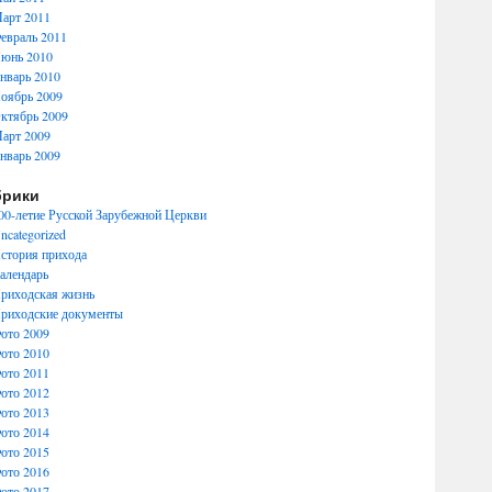
арт 2011
евраль 2011
юнь 2010
нварь 2010
оябрь 2009
ктябрь 2009
арт 2009
нварь 2009
брики
00-летие Русской Зарубежной Церкви
ncategorized
стория прихода
алендарь
риходская жизнь
риходские документы
ото 2009
ото 2010
ото 2011
ото 2012
ото 2013
ото 2014
ото 2015
ото 2016
ото 2017