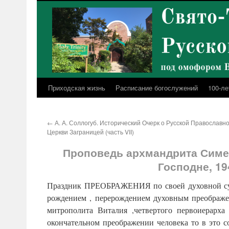
Перейти
к
содержимому
Приходская жизнь
Расписание богослужений
100-ле
←
А. А. Соллогуб. Исторический Очерк о Русской Православн
Церкви Заграницей (часть VII)
Проповедь архмандрита Симе
Господне, 19
Праздник ПРЕОБРАЖЕНИЯ по своей духовной сущ
рождением , перерождением духовным преображе
митрополита Виталия ,четвертого первоиерарха
окончательном преображении человека то в это с