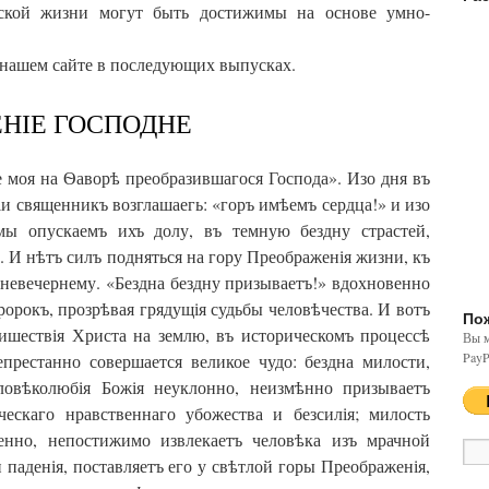
анской жизни могут быть достижимы на основе умно-
 нашем сайте в последующих выпусках.
НІЕ ГОСПОДНЕ
 моя на Ѳаворѣ преобразившагося Господа». Изо дня въ
іи священникъ возглашаегь: «горъ имѣемъ сердца!» и изо
мы опускаемъ ихъ долу, въ темную бездну страстей,
и. И нѣтъ силъ подняться на гору Преображенія жизни, къ
 невечернему. «Бездна бездну призываетъ!» вдохновенно
орокъ, прозрѣвая грядущія судьбы человѣчества. И вотъ
По
ишествія Христа на землю, въ историческомъ процессѣ
Вы м
PayP
епрестанно совершается великое чудо: бездна милости,
ловѣколюбія Божія неуклонно, неизмѣнно призываетъ
ческаго нравственнаго убожества и безсилія; милость
енно, непостижимо извлекаетъ человѣка изъ мрачной
 паденія, поставляетъ его у свѣтлой горы Преображенія,