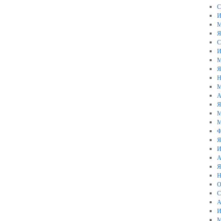
С
И
М
Я
С
И
М
Я
Н
М
А
Я
М
М
Ф
Я
И
А
Я
Н
О
С
А
И
М