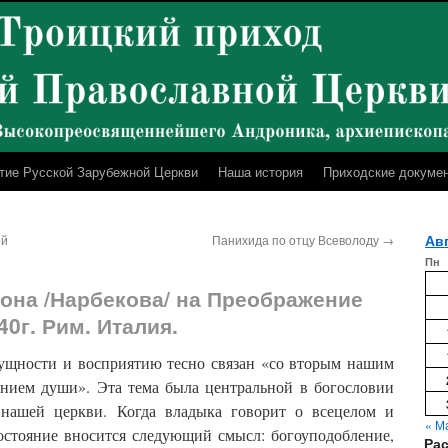
тие Русской Зарубежной Церкви
Наша история
Приходские докуме
Авг
ой
Панихида по отцу Всеволоду
→
Пн
она /Нарбекова/ на Преображение
40г. Рим. Италия.
ности и восприятию тесно связан «со вторым нашим
нием души». Эта тема была центральной в богословии
 нашей церкви. Когда владыка говорит о всецелом и
« М
остояние вносится следующий смысл: богоуподобление,
Ра