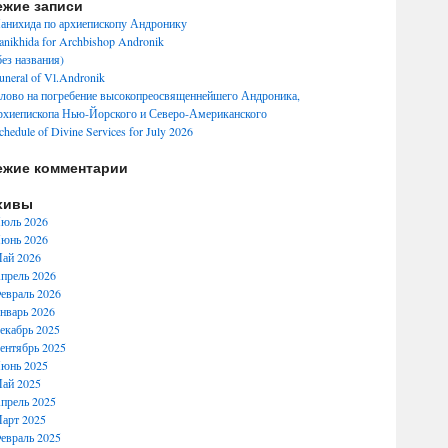
ежие записи
анихида по архиепископу Андронику
anikhida for Archbishop Andronik
без названия)
uneral of Vl.Andronik
лово на погребение высокопреосвященнейшего Андроника,
рхиепископа Нью-Йорского и Северо-Американского
chedule of Divine Services for July 2026
ежие комментарии
хивы
юль 2026
юнь 2026
ай 2026
прель 2026
евраль 2026
нварь 2026
екабрь 2025
ентябрь 2025
юнь 2025
ай 2025
прель 2025
арт 2025
евраль 2025