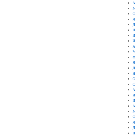
А
М
Ф
Я
Д
Н
И
И
А
М
Ф
Я
Д
Н
О
С
А
И
И
А
М
Ф
Я
Д
Н