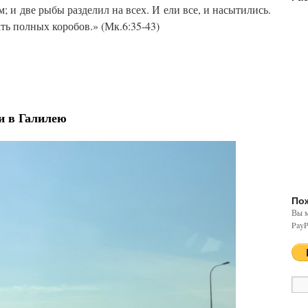
; и две рыбы разделил на всех. И ели все, и насытились.
ть полных коробов.» (Мк.6:35-43)
и в Галилею
По
Вы м
PayP