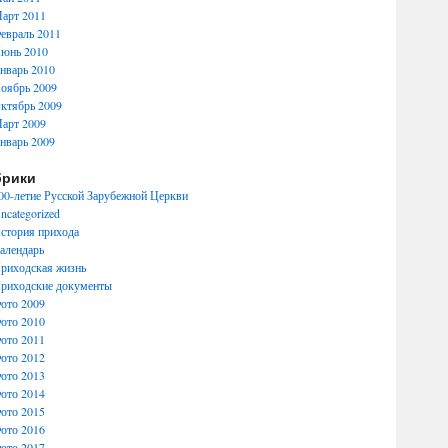
арт 2011
евраль 2011
юнь 2010
нварь 2010
оябрь 2009
ктябрь 2009
арт 2009
нварь 2009
брики
00-летие Русской Зарубежной Церкви
ncategorized
стория прихода
алендарь
риходская жизнь
риходские документы
ото 2009
ото 2010
ото 2011
ото 2012
ото 2013
ото 2014
ото 2015
ото 2016
ото 2017