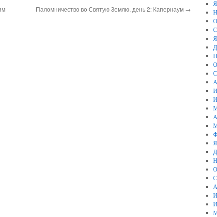
Я
им
Паломничество во Святую Землю, день 2: Капернаум
→
Н
О
С
Я
Д
Н
О
С
А
И
И
М
А
М
Ф
Я
Д
Н
О
С
А
И
И
М