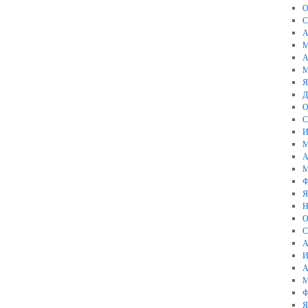
О
С
А
М
А
М
Я
Д
О
С
И
М
А
М
Ф
Я
Н
О
С
А
И
А
М
Ф
Я