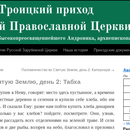
тие Русской Зарубежной Церкви
Наша история
Приходские докуме
Авг
им
Паломничество во Святую Землю, день 2: Капернаум
→
Пн
тую Землю, день 2: Табха
упив к Нему, говорят: место здесь пустынное, а времени
естные деревни и селения и купили себе хлеба, ибо им
ть. И сказали Ему: разве нам пойти купить хлеба динариев
олько у вас хлебов? пойдите, посмотрите. Они, узнав,
им рассадить всех отделениями на зеленой траве. И сели
« М
бов и две рыбы, воззрев на небо, благословил и преломил
Ра