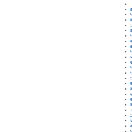
С
И
М
Я
С
И
М
Я
Н
М
А
Я
М
М
Ф
Я
И
А
Я
Н
О
С
А
И
М