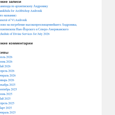
ежие записи
анихида по архиепископу Андронику
anikhida for Archbishop Andronik
без названия)
uneral of Vl.Andronik
лово на погребение высокопреосвященнейшего Андроника,
рхиепископа Нью-Йорского и Северо-Американского
chedule of Divine Services for July 2026
ежие комментарии
хивы
юль 2026
юнь 2026
ай 2026
прель 2026
евраль 2026
нварь 2026
екабрь 2025
ентябрь 2025
юнь 2025
ай 2025
прель 2025
арт 2025
евраль 2025