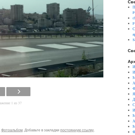
Св
П
P
(
F
С
а
S
Св
Ар
И
И
М
А
Ф
Я
Д
жение 1 из 37
С
И
М
А
М
,
Фотоальбом
. Добавьте в закладки
постоянную ссылку
.
Ф