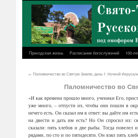
Перейти
к
содержимому
Приходская жизнь
Расписание богослужений
100-ле
←
Паломничество во Святую Землю, день 1: Ночной Иерусал
Паломничество во Свя
«И как времени прошло много, ученики Его, прист
уже много, – отпусти их, чтобы они пошли в окр
нечего есть. Он сказал им в ответ: вы дайте им ес
на двести и дать им есть? Но Он спросил их: ск
сказали: пять хлебов и две рыбы. Тогда повелел 
рядами, по сто и по пятидесяти. Он взял пять хле