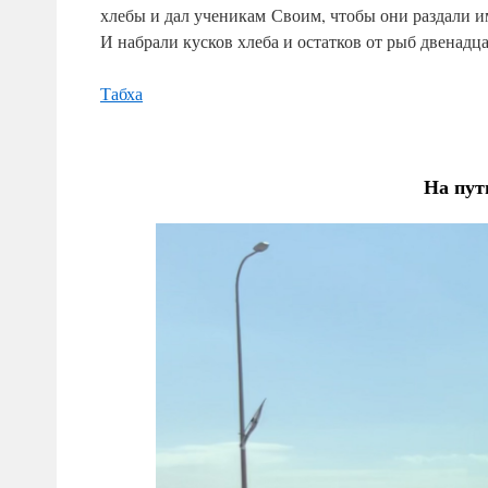
хлебы и дал ученикам Своим, чтобы они раздали им
И набрали кусков хлеба и остатков от рыб двенадца
Табха
На пут