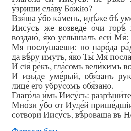
у́зриши сла́ву Бо́жiю?
Взя́ша у́бо ка́мень, идѣ́же бѣ́ ум
Иису́съ же возведе́ о́чи горѣ́ и
воздаю́, я́ко услы́шалъ еси́ Мя́: 
Мя́ послу́шаеши: но наро́да ра́д
да вѣ́ру и́мутъ, я́ко Ты́ Мя́ посла́
И сiя́ ре́къ, гла́сомъ вели́кимъ воз
И изы́де уме́рый, обя́занъ рук
лице́ его́ убру́сомъ обя́зано.
Глаго́ла и́мъ Иису́съ: разрѣши́те е
Мно́зи у́бо от Иуде́й прише́дшiи
сотвори́ Иису́съ, вѣ́роваша въ Н
Фотоальбом