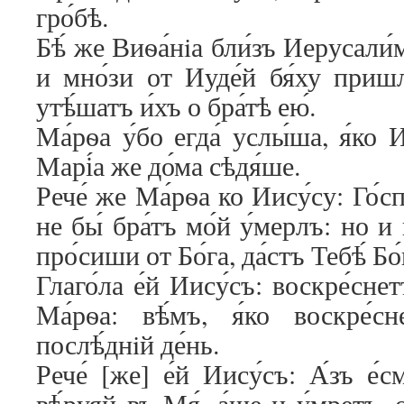
гро́бѣ.
Бѣ́ же Виѳа́нiа бли́зъ Иерусали́м
и мно́зи от Иуде́й бя́ху приш
утѣ́шатъ и́хъ о бра́тѣ ею́.
Ма́рѳа у́бо егда́ услы́ша, я́ко И
Марі́а же до́ма сѣдя́ше.
Рече́ же Ма́рѳа ко Иису́су: Го́сп
не бы́ бра́тъ мо́й у́мерлъ: но и 
про́сиши от Бо́га, да́стъ Тебѣ́ Бо́
Глаго́ла е́й Иису́съ: воскре́снет
Ма́рѳа: вѣ́мъ, я́ко воскре́с
послѣ́днiй де́нь.
Рече́ [же] е́й Иису́съ: А́зъ е́
вѣ́руяй въ Мя́, а́ще и у́мретъ, 