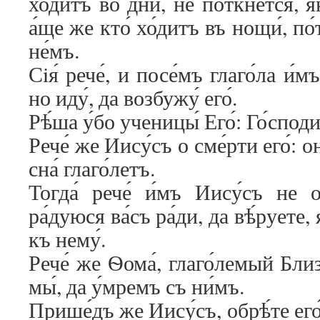
хо́дитъ во дни́, не по́ткнется, я́
а́ще же кто́ хо́дитъ въ нощи́, по́
не́мъ.
Сiя́ рече́, и посе́мъ глаго́ла и́м
но иду́, да возбужу́ его́.
Рѣ́ша у́бо ученицы́ Его́: Го́споди,
Рече́ же Иису́съ о сме́рти его́: о
сна́ глаго́летъ.
Тогда́ рече́ и́мъ Иису́съ не о
ра́дуюся ва́съ ра́ди, да вѣ́руете, 
къ нему́.
Рече́ же Ѳома́, глаго́лемый Близ
мы́, да у́мремъ съ ни́мъ.
Прише́дъ же Иису́съ, обрѣ́те его́