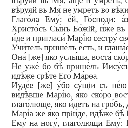
вѣ́руяй въ Мя́ не у́мретъ во вѣ́к
Глаго́ла Ему́: е́й, Го́споди: а́
Христо́съ Сы́нъ Бо́жiй, и́же въ м
и́де и пригласи́ Марі́ю сестру́ сво
Учи́тель прише́лъ е́сть, и глаша́е
Она́ [же] я́ко услы́ша, воста́ ско́
Не уже́ бо бѣ́ прише́лъ Иису́съ 
идѣ́же срѣ́те Его́ Ма́рѳа.
Иуде́е [же] у́бо су́щiи съ не́
ви́дѣвше Марі́ю, я́ко ско́ро вост
глаго́люще, я́ко и́детъ на гро́бъ, 
Марі́а же я́ко прiи́де, идѣ́же бѣ́
Ему́ на ногу́, глаго́лющи Ему́: 