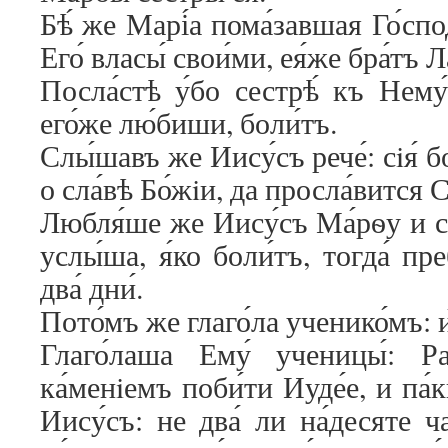
Бѣ́ же Марі́а пома́завшая Го́спо
Его́ власы́ свои́ми, ея́же бра́тъ Л
Посла́стѣ у́бо сестрѣ́ къ Нему́,
его́же лю́биши, боли́тъ.
Слы́шавъ же Иису́съ рече́: сiя́ б
о сла́вѣ Бо́жiи, да просла́вится Сы
Любля́ше же Иису́съ Ма́рѳу и сес
услы́ша, я́ко боли́тъ, тогда́ пр
два́ дни́.
Пото́мъ же глаго́ла ученико́мъ: и
Глаго́лаша Ему́ ученицы́: Ра
ка́менiемъ поби́ти Иуде́е, и па́
Иису́съ: не два́ ли на́десяте ча