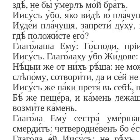
здѣ́, не бы́ у́мерлъ мо́й бра́тъ.
Иису́съ у́бо, я́ко ви́дѣ ю́ пла́
Иуде́и пла́чущя, запрети́ ду́ху, 
гдѣ́ положи́сте его́?
Глаго́лаша Ему́: Го́споди, прi
Иису́съ. Глаго́лаху у́бо Жи́дове: 
Нѣ́цыи же от ни́хъ рѣ́ша: не мож
слѣпо́му, сотвори́ти, да и се́й не
Иису́съ же па́ки претя́ въ себѣ́, п
Бѣ́ же пеще́ра, и ка́мень лежа́ш
возми́те ка́мень.
Глаго́ла Ему́ сестра́ уме́рша
смерди́тъ: четверодне́венъ бо е́с
Глаго́ла е́й Иису́съ: не рѣ́хъ 