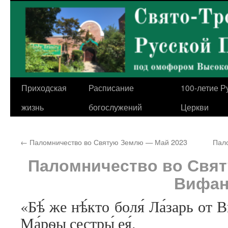
Перейти
к
содержимому
Приходская
Расписание
100-летие Р
жизнь
богослужений
Церкви
←
Паломничество во Святую Землю — Май 2023
Пал
Паломничество во Свят
Вифан
«Бѣ́ же нѣ́кто боля́ Ла́зарь от В
Ма́рѳы сестры́ ея́.