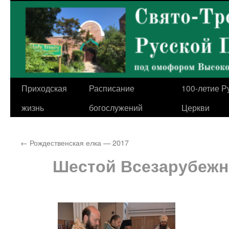
Перейти
к
содержимому
Приходская
Расписание
100-летие Р
жизнь
богослужений
Церкви
←
Рождественская елка — 2017
Шестой Всезарубежн